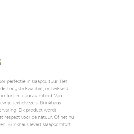
s
or perfectie in slaapcultuur. Het
e hoogste kwaliteit, ontwikkeld
comfort en duurzaamheid. Van
evrije textielvezels, Brinkhaus
ervaring. Elk product wordt
 respect voor de natuur. Of het nu
n, Brinkhaus levert slaapcomfort