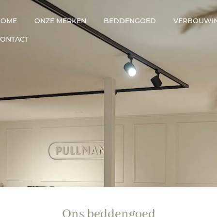
HOME
ONZE MERKEN
BEDDENGOED
VERBOUWI
CONTACT
Ons beddengoed