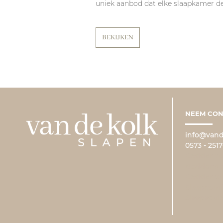
uniek aanbod dat elke slaapkamer de
BEKIJKEN
NEEM CON
info@vand
0573 - 2517
Beddenspe
Beddenspe
Beddenwi
Slaapcomf
Slaapadvi