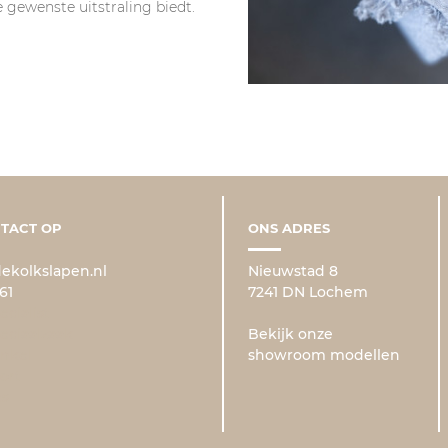
 gewenste uitstraling biedt.
TACT OP
ONS ADRES
ekolkslapen.nl
Nieuwstad 8
61
7241 DN Lochem
cialist
ciaalzaak
Bekijk onze
nkel
showroom modellen
ort
es