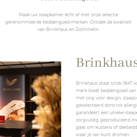
Maak uw slaapkamer écht af met onze selectie
gerenommeerde beddengoed-merken. Ontdek de kwaliteit
van Brinkhaus en Dommelin.
Brinkhau
Brinkhaus staat sinds 1847 vo
merk biedt beddengoed van d
met oog voor design, slaap
geselecteerd dons tot allergi
garandeert een unieke slaap
zorgvuldig geproduceerd met
gaat om kussens of dekbedde
waar je van kunt dromen.